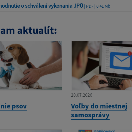
hodnutie o schválení vykonania JPÚ
| PDF | 0.41 Mb
am aktualít:
20.07.2026
nie psov
Voľby do miestnej
samosprávy