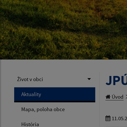
JPÚ
Život v obci
Aktuality
Úvod
Mapa, poloha obce
11.05.
História