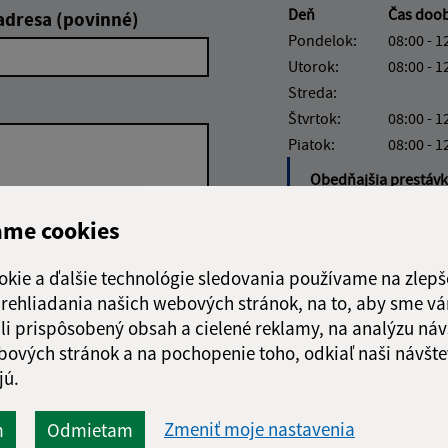
Deň
Čas doo
adresa (povinné)
Pondelok:
08:00 - 1
Utorok:
08:00 - 1
Streda:
Štvrtok:
08:00 - 1
Piatok:
08:00 - 1
Obedňajšia prestáv
ame cookies
okie a ďalšie technológie sledovania používame na zlepš
Google reCaptcha Response
Odoslať správu
 prehliadania našich webových stránok, na to, aby sme v
li prispôsobený obsah a cielené reklamy, na analýzu náv
bových stránok a na pochopenie toho, odkiaľ naši návšte
jú.
Zmeniť moje nastavenia
m
Odmietam