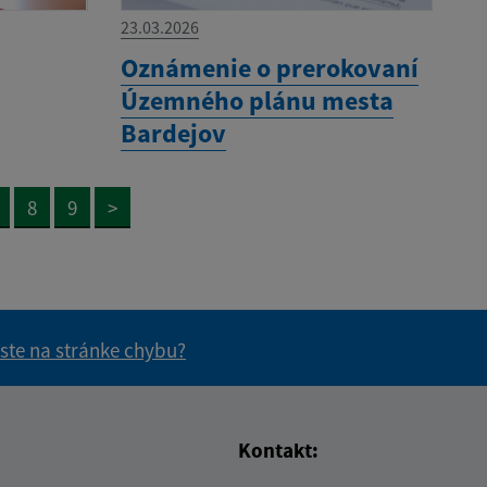
23.03.2026
Oznámenie o prerokovaní
Územného plánu mesta
Bardejov
8
9
>
 ste na stránke chybu?
vás užitočné?
e pre vás užitočné?
Kontakt: