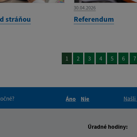
30.04.2026
d stráňou
Referendum
1
2
3
4
5
6
7
itočné?
Našli
Áno
Nie
Boli tieto informácie pre 
Boli tieto informáci
Úradné hodiny: