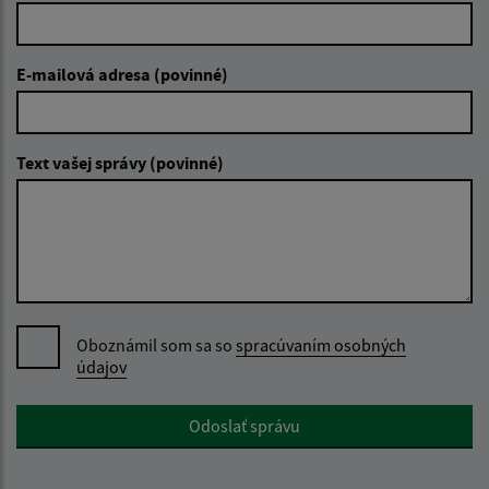
E-mailová adresa (povinné)
Text vašej správy (povinné)
Oboznámil som sa so
spracúvaním osobných
údajov
Google reCaptcha Response
Odoslať správu