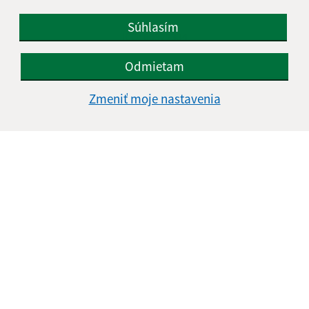
+421 54 472 41 70
Súhlasím
IČO: 00322334
Odmietam
Zmeniť moje nastavenia
Informácie o stránke: