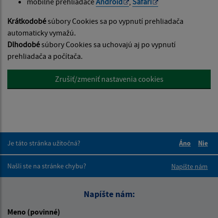
mobilne prehliadače
Android
,
Safari
Krátkodobé
súbory Cookies sa po vypnutí prehliadača
automaticky vymažú.
Dlhodobé
súbory Cookies sa uchovajú aj po vypnutí
prehliadača a počítača.
Zrušiť/zmeniť nastavenia cookies
Je táto stránka užitočná?
Áno
Nie
Boli tieto 
Boli 
Našli ste na stránke chybu?
Napíšte nám
Napíšte nám:
Meno (povinné)