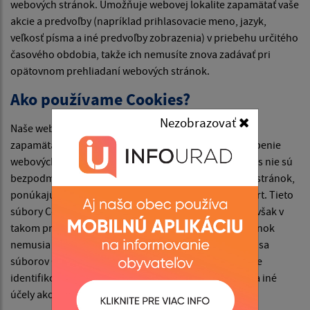
webových stránok. Umožňuje webovej lokalite zapamätať vaše
akcie a predvoľby (napríklad prihlasovacie meno, jazyk,
veľkosť písma a iné predvoľby zobrazenia) v priebehu určitého
časového obdobia, takže ich nemusíte znova zadávať pri
opätovnom prehliadaní webových stránok.
Ako používame Cookies?
Nezobrazovať
Naše webové stránky používajú súbory Cookies na
zapamätanie nastavení používateľa a lepšie prispôsobenie
webových stránok záujmom návštevníka. Hoci Cookies nie sú
bezpodmienečne potrebné na fungovanie webových stránok,
ponúkajú pri návšteve webových stránok vyšší komfort. Tieto
súbory Cookies môžete odstrániť alebo zablokovať, avšak v
takom prípade niektoré funkcie týchto webových stránok
nemusia fungovať podľa určenia. Informácie týkajúce sa
súborov Cookies sa nepoužívajú na to, aby vás osobne
identifikovali. Tieto súbory Cookies sa nepoužívajú na iné
účely ako tie, ktoré sú tu popísané.