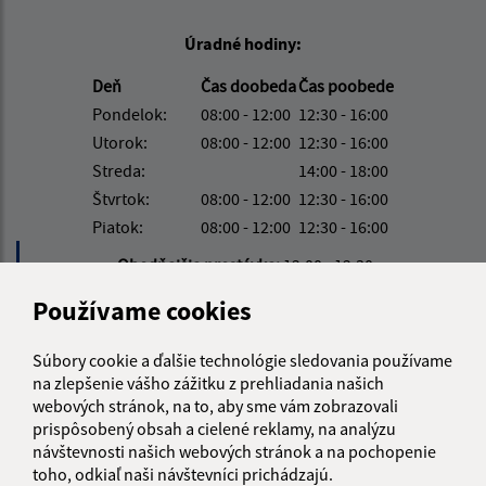
Úradné hodiny:
Deň
Čas doobeda
Čas poobede
Pondelok:
08:00 - 12:00
12:30 - 16:00
Utorok:
08:00 - 12:00
12:30 - 16:00
Streda:
14:00 - 18:00
Štvrtok:
08:00 - 12:00
12:30 - 16:00
Piatok:
08:00 - 12:00
12:30 - 16:00
Obedňajšia prestávka:
12:00 - 12:30
Používame cookies
Kontakt:
Súbory cookie a ďalšie technológie sledovania používame
Obecný úrad Lukavica
na zlepšenie vášho zážitku z prehliadania našich
Lukavica 63
webových stránok, na to, aby sme vám zobrazovali
prispôsobený obsah a cielené reklamy, na analýzu
086 21 Lukavica
návštevnosti našich webových stránok a na pochopenie
oulukavica@proxisnet.sk
toho, odkiaľ naši návštevníci prichádzajú.