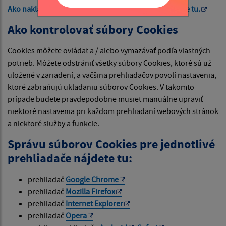
Ako nakladá Google s vašimi súbormi Cookies nájdete
tu
.
Ako kontrolovať súbory Cookies
Cookies môžete ovládať a / alebo vymazávať podľa vlastných
potrieb. Môžete odstrániť všetky súbory Cookies, ktoré sú už
uložené v zariadení, a väčšina prehliadačov povolí nastavenia,
ktoré zabraňujú ukladaniu súborov Cookies. V takomto
prípade budete pravdepodobne musieť manuálne upraviť
niektoré nastavenia pri každom prehliadaní webových stránok
a niektoré služby a funkcie.
Správu súborov Cookies pre jednotlivé
prehliadače nájdete tu:
prehliadač
Google Chrome
prehliadač
Mozilla Firefox
prehliadač
Internet Explorer
prehliadač
Opera