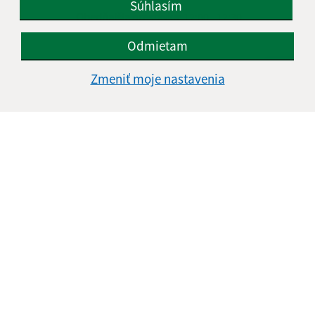
Súhlasím
Obedňajšia prestávka:
12:00 - 12:30
Odmietam
Kontakt:
Zmeniť moje nastavenia
Obecný úrad Lukavica
Lukavica 63
086 21 Lukavica
oulukavica@proxisnet.sk
+421 54 472 41 70
IČO: 00322334