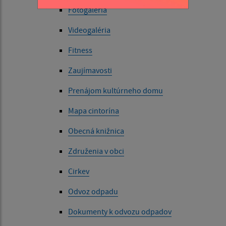
Fotogaléria
Videogaléria
Fitness
Zaujímavosti
Prenájom kultúrneho domu
Mapa cintorína
Obecná knižnica
Združenia v obci
Cirkev
Odvoz odpadu
Dokumenty k odvozu odpadov