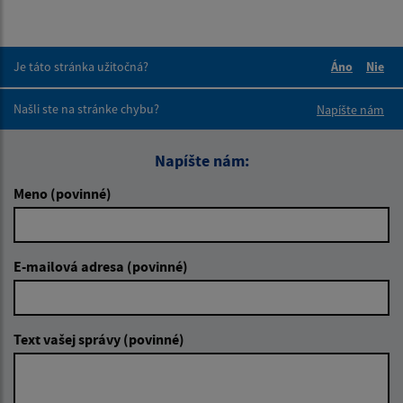
Je táto stránka užitočná?
Áno
Nie
Boli tieto 
Boli 
Našli ste na stránke chybu?
Napíšte nám
Napíšte nám:
Meno (povinné)
E-mailová adresa (povinné)
Text vašej správy (povinné)