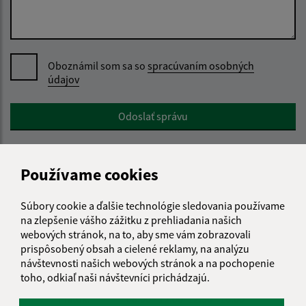
Oboznámil som sa so
spracúvaním osobných
údajov
Google reCaptcha Response
Odoslať správu
Používame cookies
Úradné hodiny:
Súbory cookie a ďalšie technológie sledovania používame
Deň
Čas doobeda
Čas poobede
na zlepšenie vášho zážitku z prehliadania našich
Pondelok:
08:00 - 12:00
12:30 - 16:00
webových stránok, na to, aby sme vám zobrazovali
Utorok:
08:00 - 12:00
12:30 - 16:00
prispôsobený obsah a cielené reklamy, na analýzu
návštevnosti našich webových stránok a na pochopenie
Streda:
14:00 - 18:00
toho, odkiaľ naši návštevníci prichádzajú.
Štvrtok:
08:00 - 12:00
12:30 - 16:00
Piatok:
08:00 - 12:00
12:30 - 16:00