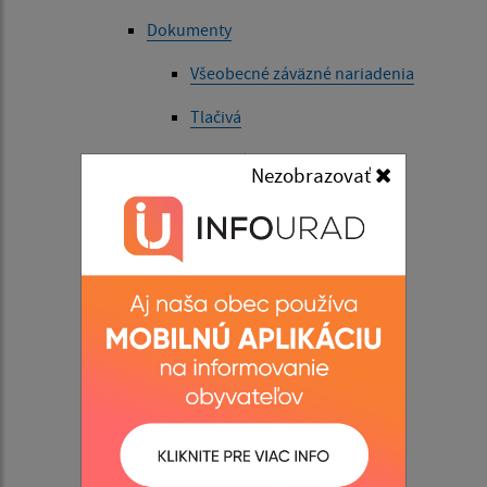
Dokumenty
Všeobecné záväzné nariadenia
Tlačivá
Ostatné dokumenty
Nezobrazovať
Symboly obce
Voľby a referendá
Úradná tabuľa
Život v obci
Aktuality
História
Mapa, poloha obce