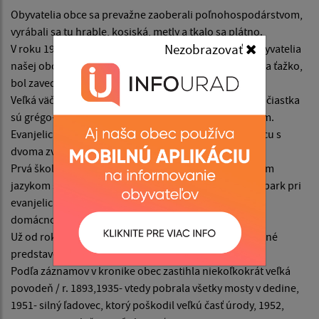
Obyvatelia obce sa prevažne zaoberali poľnohospodárstvom,
vyrábali sa tu hrable, kosiská, metly a tkalo sa plátno.
Nezobrazovať
V roku 1914 obec obsadili ruské vojská, na ktorých obyvatelia
našej obce nemali zlé spomienky. Doba bola zlá, žilo sa ťažko,
bol zavedený lístkový systém.
Veľká väčšina obyvateľstva sú evanjelici a.v. a len malá čiastka
sú grégo-katolíci, ktorí majú kaplnku s jedným zvonom.
Evanjelici nemajú svoj kostol, ale majú drevenú zvonicu s
dvoma zvonami.
Prvá škola bola cirkevná evanjelická škola s vyučovacím
jazykom slovenským postavená v roku 1885 / dnešný park pri
evanjelickom kostole/, dovtedy sa učilo len po
domácnostiach.
Už od roku 1935 sa v obci začínajú hrávať prvé divadelné
predstavenia.
Podľa záznamov v kronike obec zastihla niekoľkokrát veľká
povodeň / r. 1893,1935- vtedy pobrala všetky mosty v dedine,
1951- silný ľadovec, ktorý poškodil veľkú časť úrody, 1952,