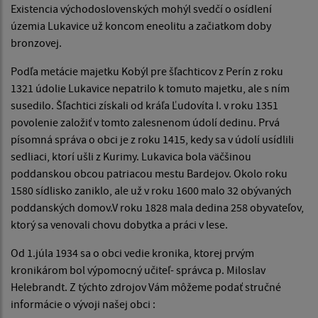
Existencia východoslovenských mohýl svedčí o osídlení
územia Lukavice už koncom eneolitu a začiatkom doby
bronzovej.
Podľa metácie majetku Kobýl pre šľachticov z Perín z roku
1321 údolie Lukavice nepatrilo k tomuto majetku, ale s ním
susedilo. Šľachtici získali od kráľa Ľudovíta I. v roku 1351
povolenie založiť v tomto zalesnenom údolí dedinu. Prvá
písomná správa o obci je z roku 1415, kedy sa v údolí usídlili
sedliaci, ktorí ušli z Kurimy. Lukavica bola väčšinou
poddanskou obcou patriacou mestu Bardejov. Okolo roku
1580 sídlisko zaniklo, ale už v roku 1600 malo 32 obývaných
poddanských domov.V roku 1828 mala dedina 258 obyvateľov,
ktorý sa venovali chovu dobytka a práci v lese.
Od 1.júla 1934 sa o obci vedie kronika, ktorej prvým
kronikárom bol výpomocný učiteľ- správca p. Miloslav
Helebrandt. Z týchto zdrojov Vám môžeme podať stručné
informácie o vývoji našej obci :