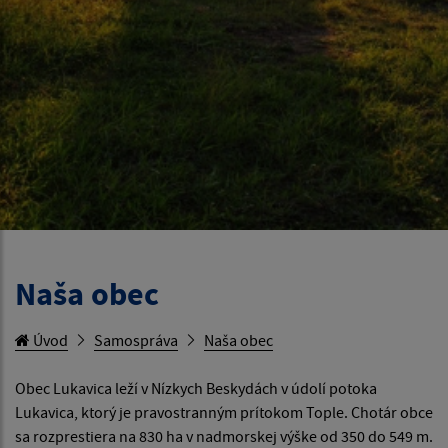
Naša obec
Úvod
Samospráva
Naša obec
Obec Lukavica leží v Nízkych Beskydách v údolí potoka
Lukavica, ktorý je pravostranným prítokom Tople. Chotár obce
sa rozprestiera na 830 ha v nadmorskej výške od 350 do 549 m.