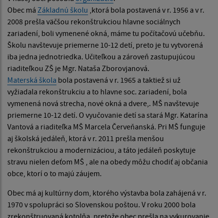
Obec má
Základnú školu
,ktorá bola postavená v r. 1956 a v r.
2008 prešla väčšou rekonštrukciou hlavne sociálnych
zariadení, boli vymenené okná, máme tu počítačovú učebňu.
Školu navštevuje priemerne 10-12 detí, preto je tu vytvorená
iba jedna jednotriedka. Učiteľkou a zároveň zastupujúcou
riaditeľkou ZŠ je Mgr. Nataša Zborovjanová.
Materská škola
bola postavená v r. 1965 a taktiež si už
vyžiadala rekonštrukciu a to hlavne soc. zariadení, bola
vymenená nová strecha, nové okná a dvere,. MŠ navštevuje
priemerne 10-12 detí. O vyučovanie detí sa stará Mgr. Katarína
Vantová a riaditeľka MŠ Marcela Červeňanská. Pri MŠ funguje
aj školská jedáleň, ktorá v r. 2011 prešla menšou
rekonštrukciou a modernizáciou, a táto jedáleň poskytuje
stravu nielen deťom MŠ , ale na obedy môžu chodiť aj občania
obce, ktorí o to majú záujem.
Obec má aj kultúrny dom, ktorého výstavba bola zahájená v r.
1970 v spolupráci so Slovenskou poštou. V roku 2000 bola
zrekonštruovaná kotolňa, pretože obec prešla na vykurovanie