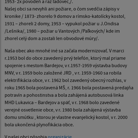
1953- 2x povodeň a raz ľadovec,/.
Našej obci sa nevyhli ani požiare, o čom svedčia zápisy v
kronike / 1873- zhorelo 9 domov a rímsko-katolícky kostol,
1931 – zhoreli 2 domy, 1953 – vypukol požiar u J.Ondisa
/Lešnika/, 1980 – požiar u Vantových /Paľkových/ kde im
zhorel celý dom a zostali len obvodové múry/.
Naša obec ako mnohé iné sa začala modernizovať. V marci
r.1953 bol do obce zavedený prvý telefón, ktorý mal priame
spojenie s mestom Bardejov, v r.1957-1959 výstavba budovy
MNV, v r. 1959 bolo založené JRD , v r. 1959-1960 sa robila
elektrifikácia obce, v r. 1962 bol zavedený obecný rozhlas, v
roku 1965 bola postavená MŠ, r. 1966 bola postavená predajňa
potravín a pohostinstva a bola zahájená autobusová linka
MHD Lukavica – Bardejov a späť, v r. 1968 bolo zavedené
verejné osvetlenie obce, v r. 1980 bola zahájená výstavba
domu smútku , ktorou je vlastne evanjelický kostol, v r. 2000
bola ukončená plynofikácia obce.
V našej obci pôsobia
organizácie
.