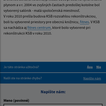
plynom a v r. 2004 vo zvyšných častiach predošlej kotolne bol
vytvorený salónik - malá spoločenská miestnosť.
V roku 2010 prešla budova KSB rozsiahlou rekonštrukciou,
boli tu vytvorené priestory pre obecnú knižnicu,
fitnes
. V KSB
sa nachádza aj
fitnes centrum
, ktoré bolo vytvorené pri
rekonštrukcii KSB v roku 2010.
Je táto stránka užitočná?
Áno
Nie
Boli tieto 
Boli 
Našli ste na stránke chybu?
Napíšte nám
Napíšte nám:
Meno (povinné)