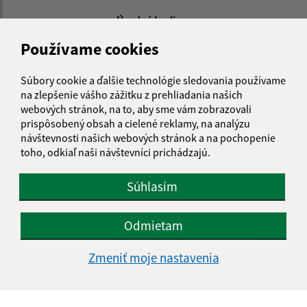
Úradné hodiny:
Používame cookies
Deň
Čas doobeda
Čas poobede
Pondelok:
08:00 - 12:00
12:30 - 16:00
Súbory cookie a ďalšie technológie sledovania používame
Utorok:
08:00 - 12:00
12:30 - 16:00
na zlepšenie vášho zážitku z prehliadania našich
Streda:
14:00 - 18:00
webových stránok, na to, aby sme vám zobrazovali
Štvrtok:
08:00 - 12:00
12:30 - 16:00
prispôsobený obsah a cielené reklamy, na analýzu
Piatok:
08:00 - 12:00
12:30 - 16:00
návštevnosti našich webových stránok a na pochopenie
toho, odkiaľ naši návštevníci prichádzajú.
Obedňajšia prestávka:
12:00 - 12:30
Súhlasím
Kontakt:
Odmietam
Obecný úrad Lukavica
Lukavica 63
Zmeniť moje nastavenia
086 21 Lukavica
oulukavica@proxisnet.sk