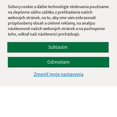
Súbory cookie a ďalšie technológie sledovania používame
na zlepšenie vášho zážitku z prehliadania našich
webových stránok, na to, aby sme vám zobrazovali
prispôsobený obsah a cielené reklamy, na analýzu
návštevnosti našich webových stránok a na pochopenie
toho, odkiaľ naši návštevníci prichádzajú.
Oboznámil som sa so
spracúvaním osobných
údajov
Súhlasím
Google reCaptcha Response
Odoslať správu
Odmietam
Zmeniť moje nastavenia
Úradné hodiny:
Deň
Čas doobeda
Čas poobede
Pondelok:
08:00 - 12:00
12:30 - 16:00
Utorok:
08:00 - 12:00
12:30 - 16:00
Streda:
14:00 - 18:00