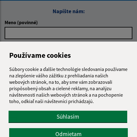
Napíšte nám:
Meno (povinné)
E-mailová adresa (povinné)
Používame cookies
Súbory cookie a ďalšie technológie sledovania používame
Text vašej správy (povinné)
na zlepšenie vášho zážitku z prehliadania našich
webových stránok, na to, aby sme vám zobrazovali
prispôsobený obsah a cielené reklamy, na analýzu
návštevnosti našich webových stránok a na pochopenie
toho, odkiaľ naši návštevníci prichádzajú.
Súhlasím
Oboznámil som sa so
spracúvaním osobných
údajov
Odmietam