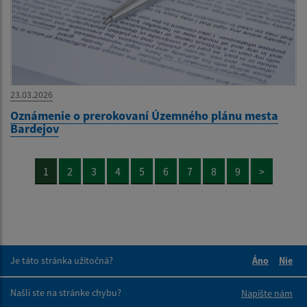
23.03.2026
Oznámenie o prerokovaní Územného plánu mesta
Bardejov
1
2
3
4
5
6
7
8
9
>
Je táto stránka užitočná?
Áno
Nie
Boli tieto 
Boli 
Našli ste na stránke chybu?
Napíšte nám