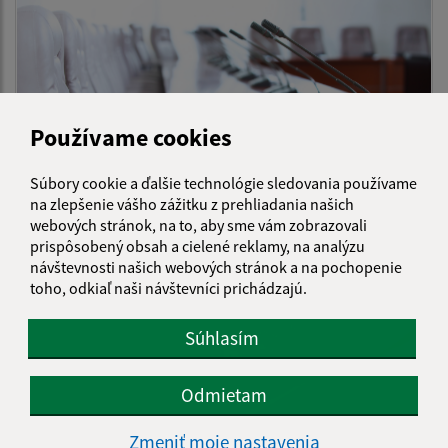
Používame cookies
Súbory cookie a ďalšie technológie sledovania používame
na zlepšenie vášho zážitku z prehliadania našich
webových stránok, na to, aby sme vám zobrazovali
30.04.2026
prispôsobený obsah a cielené reklamy, na analýzu
návštevnosti našich webových stránok a na pochopenie
Referendum
toho, odkiaľ naši návštevníci prichádzajú.
Súhlasím
Odmietam
Zmeniť moje nastavenia