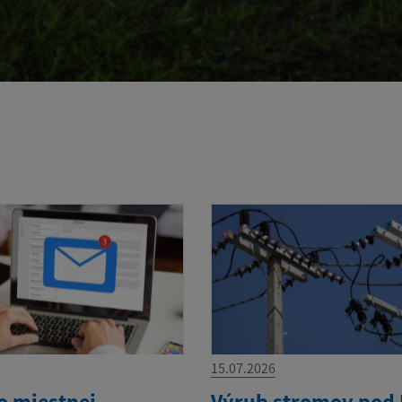
15.07.2026
o miestnej
Výrub stromov pod 