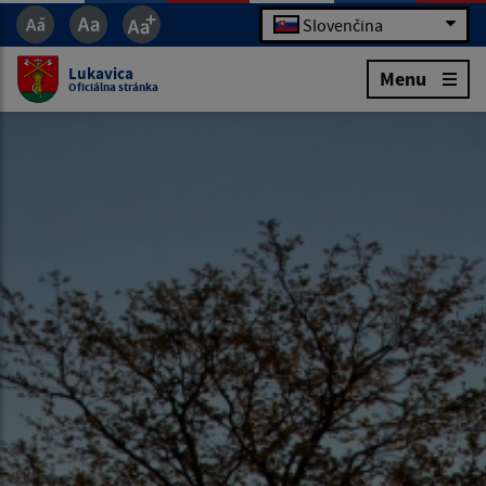
Slovenčina
Lukavica
Menu
Oficiálna stránka