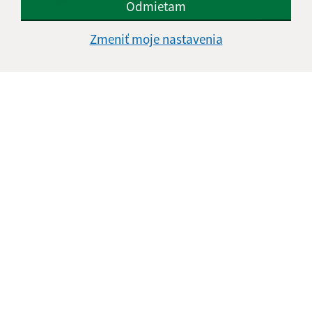
Odmietam
Google reCaptcha Response
Odoslať správu
Zmeniť moje nastavenia
Úradné hodiny:
Deň
Čas doobeda
Čas poobede
Pondelok:
08:00 - 12:00
12:30 - 16:00
Utorok:
08:00 - 12:00
12:30 - 16:00
Streda:
14:00 - 18:00
Štvrtok:
08:00 - 12:00
12:30 - 16:00
Piatok:
08:00 - 12:00
12:30 - 16:00
Obedňajšia prestávka:
12:00 - 12:30
Kontakt: