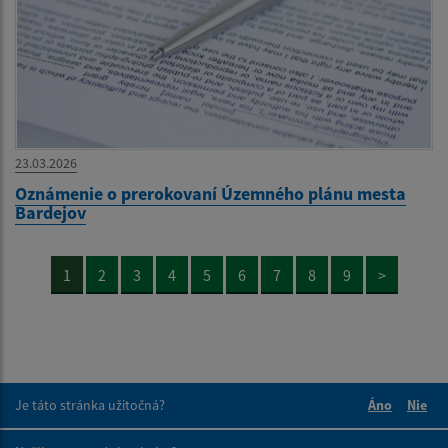
23.03.2026
Oznámenie o prerokovaní Územného plánu mesta
Bardejov
1
2
3
4
5
6
7
8
9
>
Je táto stránka užitočná?
Áno
Nie
Boli tieto 
Boli 