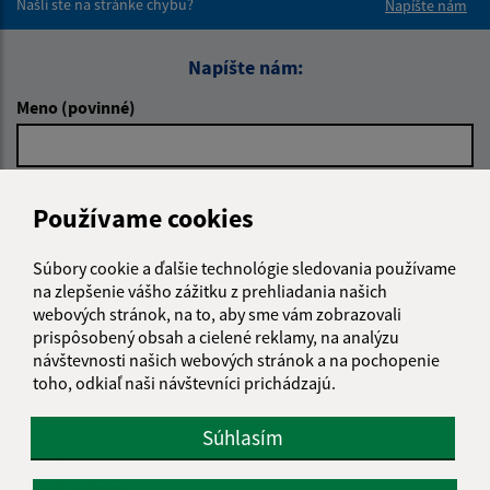
Našli ste na stránke chybu?
Napíšte nám
Napíšte nám:
Meno (povinné)
E-mailová adresa (povinné)
Používame cookies
Súbory cookie a ďalšie technológie sledovania používame
Text vašej správy (povinné)
na zlepšenie vášho zážitku z prehliadania našich
webových stránok, na to, aby sme vám zobrazovali
prispôsobený obsah a cielené reklamy, na analýzu
návštevnosti našich webových stránok a na pochopenie
toho, odkiaľ naši návštevníci prichádzajú.
Súhlasím
Oboznámil som sa so
spracúvaním osobných
údajov