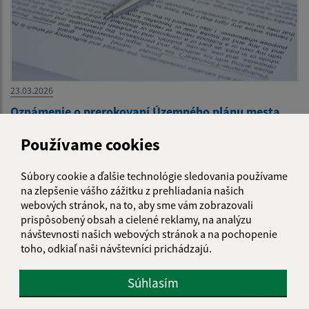
23.03.2026
Oznámenie o prerokovaní Územného plánu mesta
Bardejov
Používame cookies
1
2
3
4
5
6
7
8
9
>
Súbory cookie a ďalšie technológie sledovania používame
na zlepšenie vášho zážitku z prehliadania našich
webových stránok, na to, aby sme vám zobrazovali
prispôsobený obsah a cielené reklamy, na analýzu
návštevnosti našich webových stránok a na pochopenie
toho, odkiaľ naši návštevníci prichádzajú.
Je táto stránka užitočná?
Áno
Nie
Boli tieto 
Boli 
Súhlasím
Našli ste na stránke chybu?
Napíšte nám