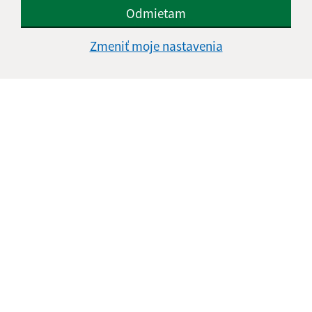
Odmietam
Napíšte nám:
Zmeniť moje nastavenia
Meno (povinné)
E-mailová adresa (povinné)
Text vašej správy (povinné)
Oboznámil som sa so
spracúvaním osobných
údajov