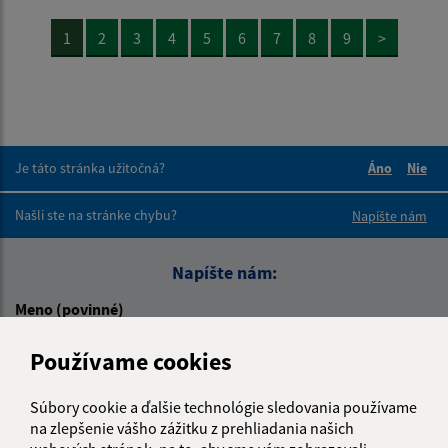
1
2
3
4
5
6
7
8
9
>
Je táto stránka užitočná?
Áno
Nie
Boli tieto 
Boli 
Našli ste na stránke chybu?
Napíšte nám
Napíšte nám:
Meno (povinné)
Používame cookies
E-mailová adresa (povinné)
Súbory cookie a ďalšie technológie sledovania používame
na zlepšenie vášho zážitku z prehliadania našich