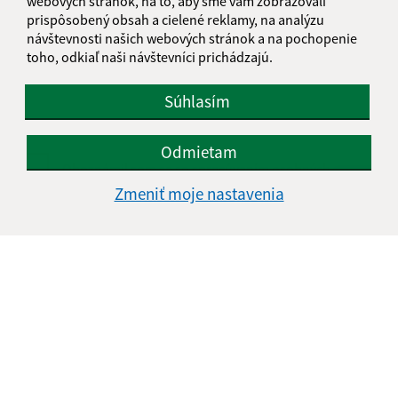
webových stránok, na to, aby sme vám zobrazovali
prispôsobený obsah a cielené reklamy, na analýzu
Text vašej správy (povinné)
návštevnosti našich webových stránok a na pochopenie
toho, odkiaľ naši návštevníci prichádzajú.
Súhlasím
Odmietam
Oboznámil som sa so
spracúvaním osobných
údajov
Zmeniť moje nastavenia
Google reCaptcha Response
Odoslať správu
Úradné hodiny:
Deň
Čas doobeda
Čas poobede
Pondelok:
08:00 - 12:00
12:30 - 16:00