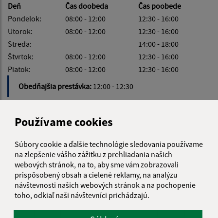
Deň
Čas doobeda
Čas poobede
Pondelok:
08:00 - 12:00
12:30 - 16:00
Utorok:
08:00 - 12:00
12:30 - 16:00
Streda:
14:00 - 18:00
Štvrtok:
08:00 - 12:00
12:30 - 16:00
Piatok:
08:00 - 12:00
12:30 - 16:00
Obedňajšia prestávka:
12:00 - 12:30
Používame cookies
KALENDÁR
Súbory cookie a ďalšie technológie sledovania používame
na zlepšenie vášho zážitku z prehliadania našich
webových stránok, na to, aby sme vám zobrazovali
AUGUST 2026
prispôsobený obsah a cielené reklamy, na analýzu
návštevnosti našich webových stránok a na pochopenie
PO
UT
ST
ŠT
PI
SO
NE
toho, odkiaľ naši návštevníci prichádzajú.
01
02