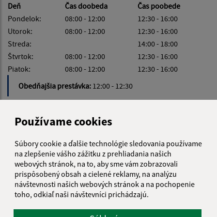
Deň
Čas doobeda
Čas poobede
Pondelok:
08:00 - 12:00
12:30 - 16:00
Utorok:
08:00 - 12:00
12:30 - 16:00
Streda:
14:00 - 18:00
Štvrtok:
08:00 - 12:00
12:30 - 16:00
Piatok:
08:00 - 12:00
12:30 - 16:00
Obedňajšia prestávka:
12:00 - 12:30
Používame cookies
KALENDÁR
Súbory cookie a ďalšie technológie sledovania používame
na zlepšenie vášho zážitku z prehliadania našich
webových stránok, na to, aby sme vám zobrazovali
AUGUST 2026
prispôsobený obsah a cielené reklamy, na analýzu
návštevnosti našich webových stránok a na pochopenie
PO
UT
ST
ŠT
PI
SO
NE
toho, odkiaľ naši návštevníci prichádzajú.
01
02