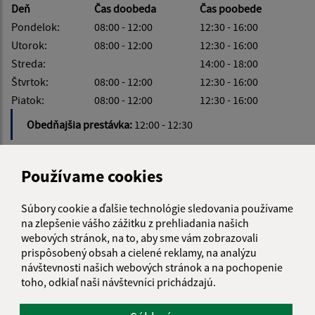
Deň
Čas doobeda
Čas poobede
Pondelok:
08:00 - 12:00
12:30 - 16:00
Utorok:
08:00 - 12:00
12:30 - 16:00
Streda:
14:00 - 18:00
Štvrtok:
08:00 - 12:00
12:30 - 16:00
Piatok:
08:00 - 12:00
12:30 - 16:00
Obedňajšia prestávka:
12:00 - 12:30
Používame cookies
KALENDÁR
Súbory cookie a ďalšie technológie sledovania používame
na zlepšenie vášho zážitku z prehliadania našich
webových stránok, na to, aby sme vám zobrazovali
AUGUST 2026
prispôsobený obsah a cielené reklamy, na analýzu
návštevnosti našich webových stránok a na pochopenie
PO
UT
ST
ŠT
PI
SO
NE
toho, odkiaľ naši návštevníci prichádzajú.
01
02