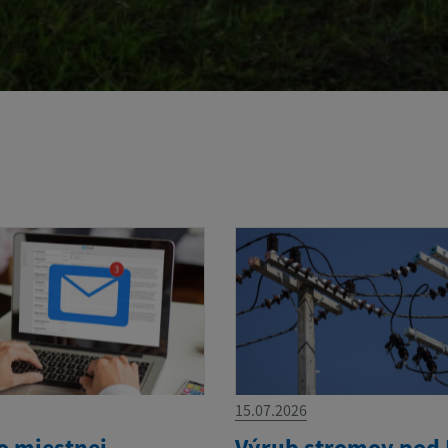
15.07.2026
o miestnej
Výrub stromov pod 