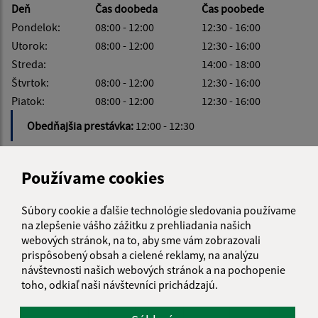
Deň
Čas doobeda
Čas poobede
Pondelok:
08:00 - 12:00
12:30 - 16:00
Utorok:
08:00 - 12:00
12:30 - 16:00
Streda:
14:00 - 18:00
Štvrtok:
08:00 - 12:00
12:30 - 16:00
Piatok:
08:00 - 12:00
12:30 - 16:00
Obedňajšia prestávka:
12:00 - 12:30
Používame cookies
KALENDÁR
Súbory cookie a ďalšie technológie sledovania používame
na zlepšenie vášho zážitku z prehliadania našich
webových stránok, na to, aby sme vám zobrazovali
AUGUST 2026
prispôsobený obsah a cielené reklamy, na analýzu
návštevnosti našich webových stránok a na pochopenie
PO
UT
ST
ŠT
PI
SO
NE
toho, odkiaľ naši návštevníci prichádzajú.
01
02