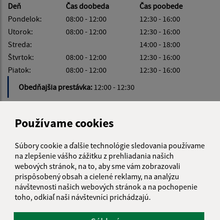
Deň
Čas doobeda
Čas poobede
Pondelok:
08:00 - 12:00
12:30 - 16:00
Utorok:
08:00 - 12:00
12:30 - 16:00
Streda:
14:00 - 18:00
Štvrtok:
08:00 - 12:00
12:30 - 16:00
Piatok:
08:00 - 12:00
12:30 - 16:00
Obedňajšia prestávka:
12:00 - 12:30
Používame cookies
KALENDÁR
Súbory cookie a ďalšie technológie sledovania používame
na zlepšenie vášho zážitku z prehliadania našich
webových stránok, na to, aby sme vám zobrazovali
AUGUST 2026
prispôsobený obsah a cielené reklamy, na analýzu
návštevnosti našich webových stránok a na pochopenie
PO
UT
ST
ŠT
PI
SO
NE
toho, odkiaľ naši návštevníci prichádzajú.
01
02