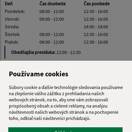
Deň
Čas doobeda
Čas poobede
Pondelok:
08:00 - 12:00
12:30 - 16:00
Utorok:
08:00 - 12:00
12:30 - 16:00
Streda:
14:00 - 18:00
Štvrtok:
08:00 - 12:00
12:30 - 16:00
Piatok:
08:00 - 12:00
12:30 - 16:00
Obedňajšia prestávka:
12:00 - 12:30
Používame cookies
KALENDÁR
Súbory cookie a ďalšie technológie sledovania používame
na zlepšenie vášho zážitku z prehliadania našich
webových stránok, na to, aby sme vám zobrazovali
AUGUST 2026
prispôsobený obsah a cielené reklamy, na analýzu
návštevnosti našich webových stránok a na pochopenie
PO
UT
ST
ŠT
PI
SO
NE
toho, odkiaľ naši návštevníci prichádzajú.
01
02